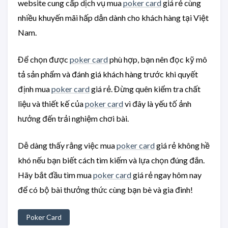
website cung cấp dịch vụ mua
poker card
giá rẻ cùng
nhiều khuyến mãi hấp dẫn dành cho khách hàng tại Việt
Nam.
Để chọn được
poker card
phù hợp, bạn nên đọc kỹ mô
tả sản phẩm và đánh giá khách hàng trước khi quyết
định mua
poker card
giá rẻ. Đừng quên kiểm tra chất
liệu và thiết kế của
poker card
vì đây là yếu tố ảnh
hưởng đến trải nghiệm chơi bài.
Dễ dàng thấy rằng việc mua
poker card
giá rẻ không hề
khó nếu bạn biết cách tìm kiếm và lựa chọn đúng đắn.
Hãy bắt đầu tìm mua
poker card
giá rẻ ngay hôm nay
để có bộ bài thưởng thức cùng bạn bè và gia đình!
Poker Card