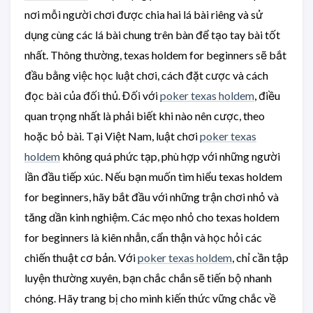
nơi mỗi người chơi được chia hai lá bài riêng và sử
dụng cùng các lá bài chung trên bàn để tạo tay bài tốt
nhất. Thông thường, texas holdem for beginners sẽ bắt
đầu bằng việc học luật chơi, cách đặt cược và cách
đọc bài của đối thủ. Đối với
poker texas holdem
, điều
quan trọng nhất là phải biết khi nào nên cược, theo
hoặc bỏ bài. Tại Việt Nam, luật chơi
poker texas
holdem
không quá phức tạp, phù hợp với những người
lần đầu tiếp xúc. Nếu bạn muốn tìm hiểu texas holdem
for beginners, hãy bắt đầu với những trận chơi nhỏ và
tăng dần kinh nghiệm. Các mẹo nhỏ cho texas holdem
for beginners là kiên nhẫn, cẩn thận và học hỏi các
chiến thuật cơ bản. Với
poker texas holdem
, chỉ cần tập
luyện thường xuyên, bạn chắc chắn sẽ tiến bộ nhanh
chóng. Hãy trang bị cho mình kiến thức vững chắc về