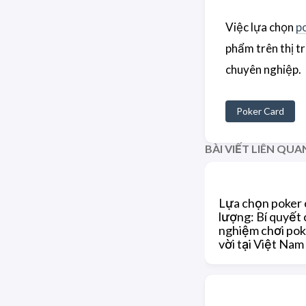
Việc lựa chọn
p
phẩm trên thị 
chuyên nghiệp.
Poker Card
BÀI VIẾT LIÊN QUA
Lựa chọn poker 
lượng: Bí quyết 
nghiệm chơi pok
vời tại Việt Nam