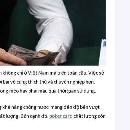
ến không chỉ ở Việt Nam mà trên toàn cầu. Việc sở
 bài vô cùng thích thú và chuyên nghiệp hơn.
 cong méo hay phai màu qua thời gian sử dụng.
ùng khả năng chống nước, mang đến độ bền vượt
ất lượng. Bên cạnh đó,
poker card
chất lượng còn