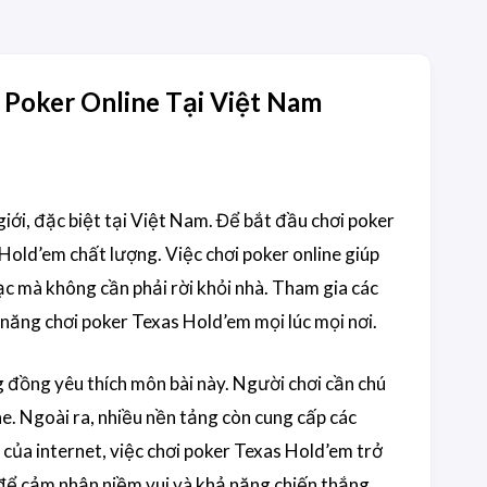
 Poker Online Tại Việt Nam
iới, đặc biệt tại Việt Nam. Để bắt đầu chơi poker
 Hold’em chất lượng. Việc chơi poker online giúp
ạc mà không cần phải rời khỏi nhà. Tham gia các
ỹ năng chơi poker Texas Hold’em mọi lúc mọi nơi.
g đồng yêu thích môn bài này. Người chơi cần chú
ne. Ngoài ra, nhiều nền tảng còn cung cấp các
 của internet, việc chơi poker Texas Hold’em trở
 để cảm nhận niềm vui và khả năng chiến thắng