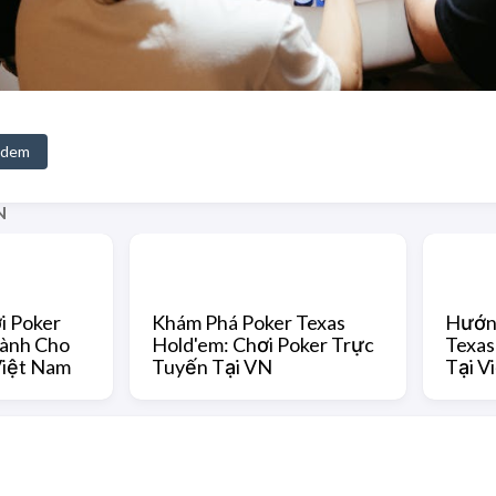
ldem
N
i Poker
Khám Phá Poker Texas
Hướng
ành Cho
Hold'em: Chơi Poker Trực
Texas
Việt Nam
Tuyến Tại VN
Tại V