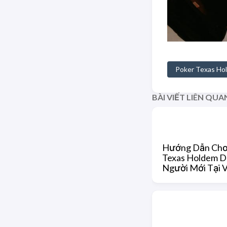
Poker Texas Ho
BÀI VIẾT LIÊN QUA
Hướng Dẫn Chơ
Texas Holdem D
Người Mới Tại 