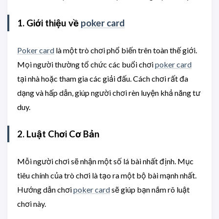
1. Giới thiệu về
poker card
Poker card
là một trò chơi phổ biến trên toàn thế giới.
Mọi người thường tổ chức các buổi chơi
poker card
tại nhà hoặc tham gia các giải đấu. Cách chơi rất đa
dạng và hấp dẫn, giúp người chơi rèn luyện khả năng tư
duy.
2. Luật Chơi Cơ Bản
Mỗi người chơi sẽ nhận một số lá bài nhất định. Mục
tiêu chính của trò chơi là tạo ra một bộ bài mạnh nhất.
Hướng dẫn chơi
poker card
sẽ giúp bạn nắm rõ luật
chơi này.