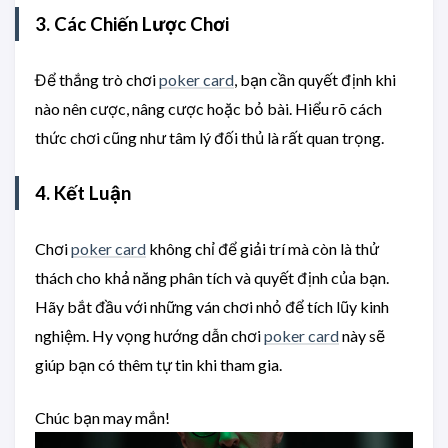
3. Các Chiến Lược Chơi
Để thắng trò chơi
poker card
, bạn cần quyết định khi
nào nên cược, nâng cược hoặc bỏ bài. Hiểu rõ cách
thức chơi cũng như tâm lý đối thủ là rất quan trọng.
4. Kết Luận
Chơi
poker card
không chỉ để giải trí mà còn là thử
thách cho khả năng phân tích và quyết định của bạn.
Hãy bắt đầu với những ván chơi nhỏ để tích lũy kinh
nghiệm. Hy vọng hướng dẫn chơi
poker card
này sẽ
giúp bạn có thêm tự tin khi tham gia.
Chúc bạn may mắn!