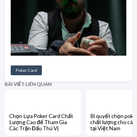
Poker Card
BÀI VIẾT LIÊN QUAN
Chọn Lựa Poker Card Chất
Bí quyết chọn poke
Lượng Cao để Tham Gia
chất lượng cho các
Các Trận Đấu Thú Vị
tại Việt Nam